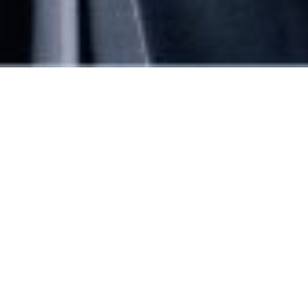
ทีมผู้บริหาร
สจ๊วต ฮิวจ์ส
ประธานและประธานเจ้าหน้าที่บริหาร
ก่อนที่จะเข้าร่วมกับ ยูนิซิตี้ อินเตอร์เนชันเนล