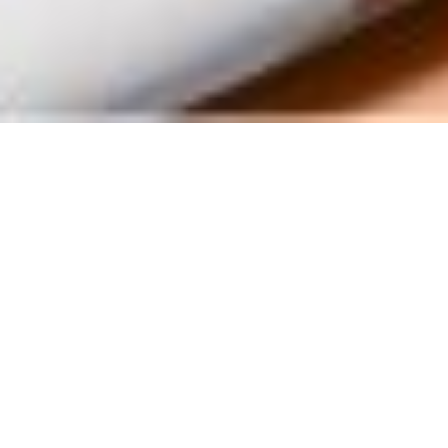
Unsere Geschichte
Unicity wurde mit der kühnen Mission
gegründet, ein gesundes Leben in einer
hektischen Welt möglich zu machen. Und
trotz der großen Vision waren die
Anfänge des Unternehmens bescheiden.
Unicity begann mit einem einzigen
Produkt: Bios Life (später in „Balance"