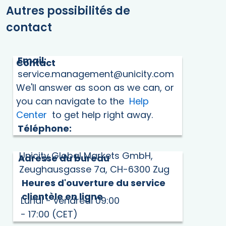
Autres possibilités de
contact
Email:
Contact
service.management@unicity.com
We'll answer as soon as we can, or
you can navigate to the
Help
Center
to get help right away.
Téléphone:
Unicity Global Markets GmbH,
Adresse du bureau
Zeughausgasse 7a, CH-6300 Zug
Heures d'ouverture du service
clientèle en ligne
Lundi - vendredi 09:00
- 17:00 (CET)